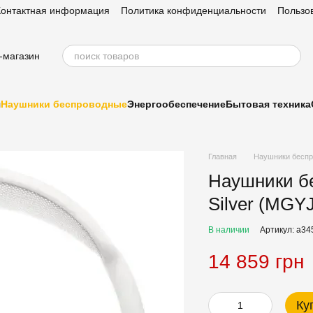
Контактная информация
Политика конфиденциальности
Пользо
-магазин
я
Наушники беспроводные
Энергообеспечение
Бытовая техника
Главная
Наушники бесп
Наушники б
Silver (MGY
В наличии
Артикул: a3
14 859 грн
Ку