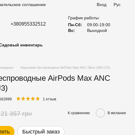
вательское соглашение
Вход
Рус
График работы:
+380955332512
Пн-Сб:
09:00-19:00
Вс:
Выходной
Садовый инвентарь
роводные
Наушники беспроводные AirPods Max ANC Silver (MGYJ3)
еспроводные AirPods Max ANC
J3)
4562899
1 отзыв
21 357 грн
К сравнению
В желания
пить
Быстрый заказ