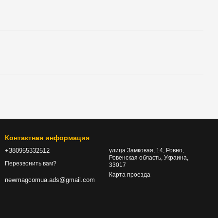
Контактная информация
+380955332512
улица Замковая, 14, Ровно,
Ровенская область, Украина,
Перезвонить вам?
33017
Карта проезда
newmagcomua.ads@gmail.com