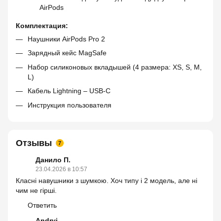
AirPods
Комплектация:
Наушники AirPods Pro 2
Зарядный кейс MagSafe
Набор силиконовых вкладышей (4 размера: XS, S, M,
L)
Кабель Lightning – USB-C
Инструкция пользователя
Отзывы
7
Данило П.
23.04.2026 в 10:57
Класні навушники з шумкою. Хоч типу і 2 модель, але ні
чим не гірші.
Ответить
Andryi