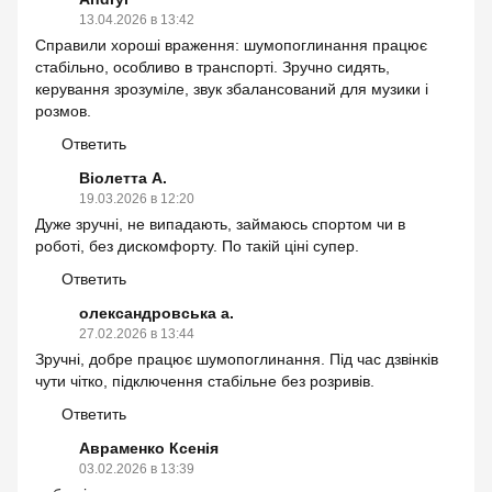
13.04.2026 в 13:42
Справили хороші враження: шумопоглинання працює
стабільно, особливо в транспорті. Зручно сидять,
керування зрозуміле, звук збалансований для музики і
розмов.
Ответить
Віолетта А.
19.03.2026 в 12:20
Дуже зручні, не випадають, займаюсь спортом чи в
роботі, без дискомфорту. По такій ціні супер.
Ответить
олександровська а.
27.02.2026 в 13:44
Зручні, добре працює шумопоглинання. Під час дзвінків
чути чітко, підключення стабільне без розривів.
Ответить
Авраменко Ксенія
03.02.2026 в 13:39