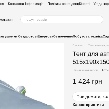
ння
Контактна інформація
Політика конфіденційності
Угода ко
-магазин
авушники бездротові
Енергозабезпечення
Побутова техніка
Сад
Головна
Тент, накидка д
Тент для ав
515х190х150
Немає в наявності
Арти
1 424 грн
Повідомити, кол
Характеристики