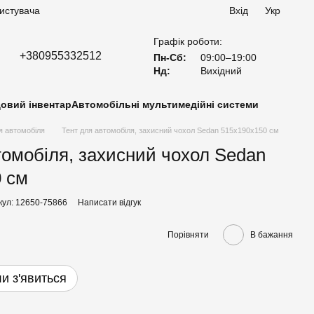
ристувача
Вхід
Укр
Графік роботи:
+380955332512
Пн-Сб:
09:00–19:00
Нд:
Вихідний
овий інвентар
Автомобільні мультимедійні системи
ля автомобіля
Тент для автомобіля, захисний чохол Sedan 515х190х150 см
томобіля, захисний чохол Sedan
 см
кул: 12650-75866
Написати відгук
Порівняти
В бажання
и з'явиться