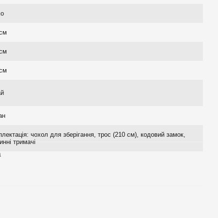
ko
 см
 см
 см
ай
ан
лектація: чохол для зберігання, трос (210 см), кодовий замок,
инні тримачі
а