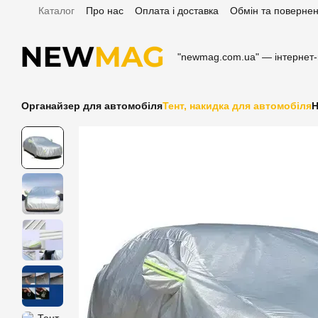
Каталог
Про нас
Оплата і доставка
Обмін та поверне
Перейти до основного контенту
Відгуки про магазин
"newmag.com.ua" — інтернет
Органайзер для автомобіля
Тент, накидка для автомобіля
Н